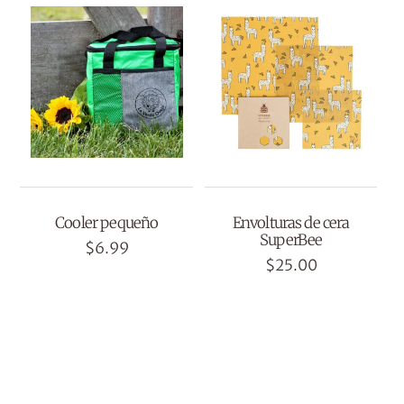
Cooler pequeño
Envolturas de cera
SuperBee
$
6.99
$
25.00
Este
producto