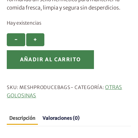
comida fresca, limpia y segura sin desperdicios.
Hay existencias
Fundas
−
+
ecológicas
SuperBee
A
AÑADIR AL CARRITO
cantidad
l
t
e
r
OTRAS
SKU:
MESHPRODUCEBAGS-
CATEGORÍA:
n
GOLOSINAS
a
t
Descripción
Valoraciones (0)
i
v
e