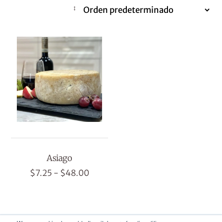
Asiago
Rango
$
7.25
-
$
48.00
de
precios:
desde