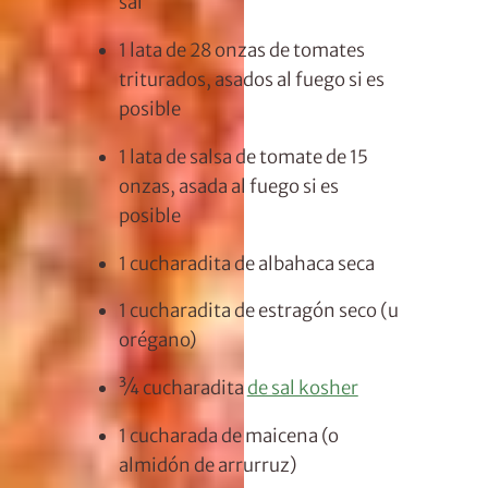
sal
1
lata de 28 onzas de tomates
triturados, asados al fuego si es
posible
1
lata de salsa de tomate de 15
onzas, asada al fuego si es
posible
1 cucharadita
de albahaca seca
1 cucharadita
de estragón seco (u
orégano)
¾ cucharadita
de sal kosher
1 cucharada de
maicena (o
almidón de arrurruz)