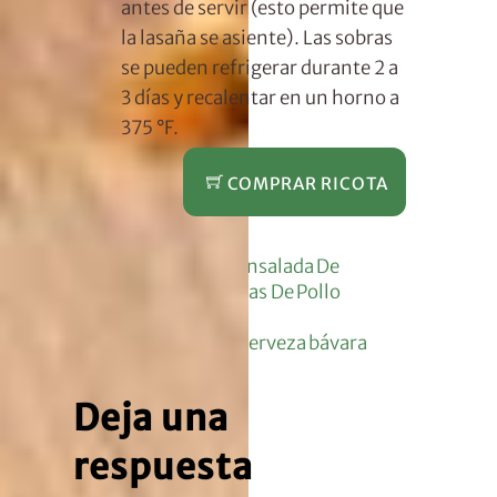
antes de servir (esto permite que
la lasaña se asiente). Las sobras
se pueden refrigerar durante 2 a
3 días y recalentar en un horno a
375 °F.
COMPRAR RICOTA
Guacamole, Ensalada De
Quinoa Y Fajitas De Pollo
Ahumado
Dip de queso y cerveza bávara
Deja una
respuesta