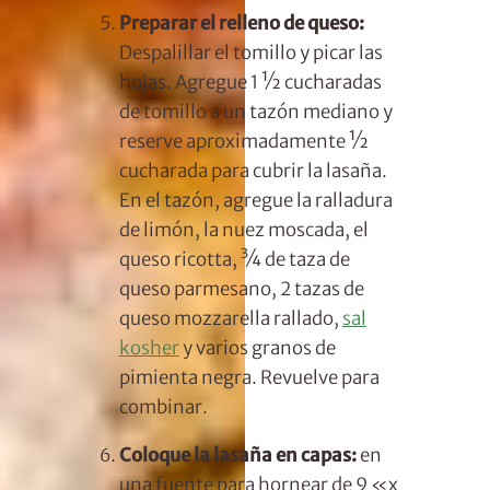
Preparar el relleno de queso:
Despalillar el tomillo y picar las
hojas. Agregue 1 ½ cucharadas
de tomillo a un tazón mediano y
reserve aproximadamente ½
cucharada para cubrir la lasaña.
En el tazón, agregue la ralladura
de limón, la nuez moscada, el
queso ricotta, ¾ de taza de
queso parmesano, 2 tazas de
queso mozzarella rallado,
sal
kosher
y varios granos de
pimienta negra. Revuelve para
combinar.
Coloque la lasaña en capas:
en
una fuente para hornear de 9 «x