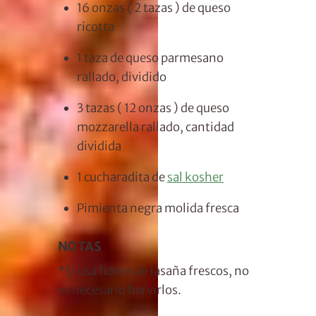
16 onzas
(
2 tazas
) de queso
ricotta
1 taza de
queso parmesano
rallado, dividido
3 tazas
(
12 onzas
) de queso
mozzarella rallado, cantidad
dividida
1 cucharadita
de
sal kosher
Pimienta negra molida fresca
NOTAS
*Si usa fideos de lasaña frescos, no
es necesario hervirlos.