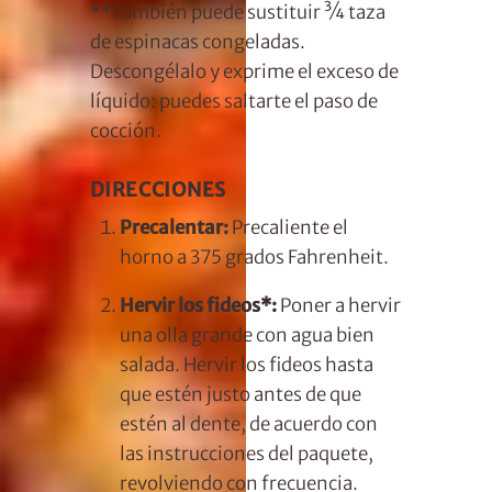
**También puede sustituir ¾ taza
de espinacas congeladas.
Descongélalo y exprime el exceso de
líquido: puedes saltarte el paso de
cocción.
DIRECCIONES
Precalentar:
Precaliente el
horno a 375 grados Fahrenheit.
Hervir los fideos*:
Poner a hervir
una olla grande con agua bien
salada. Hervir los fideos hasta
que estén justo antes de que
estén al dente, de acuerdo con
las instrucciones del paquete,
revolviendo con frecuencia.