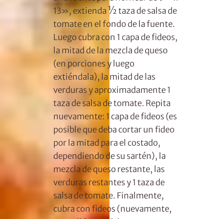
13», extienda ½ taza de salsa de
tomate en el fondo de la fuente.
Luego cubra con 1 capa de fideos,
la mitad de la mezcla de queso
(en porciones y luego
extiéndala), la mitad de las
verduras y aproximadamente 1
taza de salsa de tomate. Repita
nuevamente: 1 capa de fideos (es
posible que deba cortar un fideo
por la mitad para el costado,
dependiendo de su sartén), la
mezcla de queso restante, las
verduras restantes y 1 taza de
salsa de tomate. Finalmente,
cubra con fideos (nuevamente,