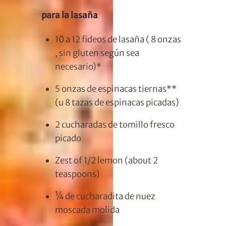
para la lasaña
10
a
12
fideos de lasaña (
8 onzas
, sin gluten según sea
necesario)*
5 onzas de
espinacas tiernas**
(u
8 tazas de
espinacas picadas)
2 cucharadas
de tomillo fresco
picado
Zest of
1/2
lemon (about
2
teaspoons
)
¼ de cucharadita
de nuez
moscada molida