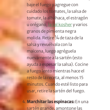
baje el fuego y agregue con
cuidado los tomates, la salsa de
tomate, la albahaca, el estragón
u orégano,
la sal kosher
y varios
granos de pimienta negra
molida. Retire ¼ de taza de la
salsa y revuélvala con la
maicena, luego agréguela
nuevamente a la sartén (esto
ayuda a espesar la salsa). Cocine
a fuego lento mientras hace el
resto de la receta, al menos 15
minutos. Cuando esté listo para
usar, retire la sartén del fuego.
Marchitar las espinacas:
En una
sartén grande, amontone las