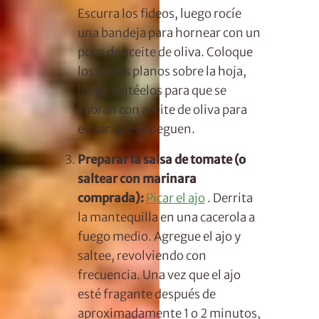
Escurra los fideos, luego rocíe
una bandeja para hornear con un
poco de aceite de oliva. Coloque
los fideos planos sobre la hoja,
luego voltéelos para que se
cubran con aceite de oliva para
evitar que se peguen.
Preparar la salsa de tomate (o
saltear con marinara
comprada):
Picar el ajo
. Derrita
la mantequilla en una cacerola a
fuego medio. Agregue el ajo y
saltee, revolviendo con
frecuencia. Una vez que el ajo
esté fragante después de
aproximadamente 1 o 2 minutos,