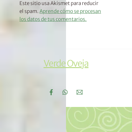
A
Este sitio usa Akismet para reducir
L
el spam.
Aprende cómo se procesan
T
los datos de tus comentarios.
E
R
N
A
T
Verde Oveja
I
V
Links
E
Facebook
WhatsApp
Email
: