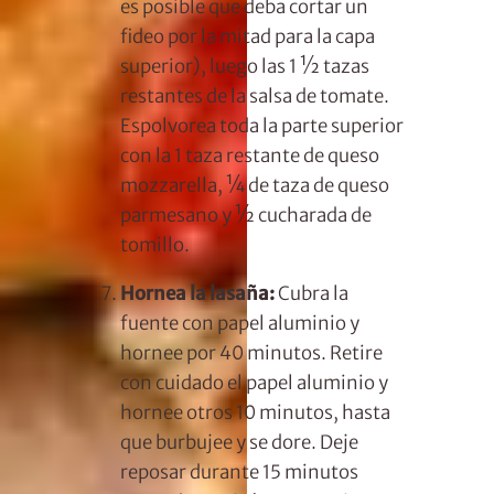
es posible que deba cortar un
fideo por la mitad para la capa
superior), luego las 1 ½ tazas
restantes de la salsa de tomate.
Espolvorea toda la parte superior
con la 1 taza restante de queso
mozzarella, ¼ de taza de queso
parmesano y ½ cucharada de
tomillo.
Hornea la lasaña:
Cubra la
fuente con papel aluminio y
hornee por 40 minutos. Retire
con cuidado el papel aluminio y
hornee otros 10 minutos, hasta
que burbujee y se dore. Deje
reposar durante 15 minutos