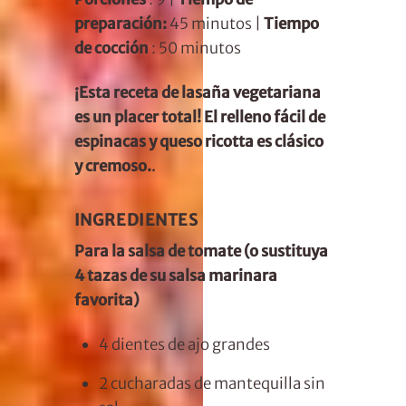
preparación:
45 minutos |
Tiempo
de cocción
: 50 minutos
¡Esta receta de lasaña vegetariana
es un placer total! El relleno fácil de
espinacas y queso ricotta es clásico
y cremoso.
.
INGREDIENTES
Para la salsa de tomate (o sustituya
4 tazas de su salsa marinara
favorita)
4
dientes de ajo grandes
2 cucharadas de
mantequilla sin