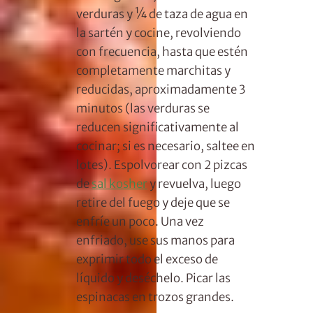
verduras y ¼ de taza de agua en
la sartén y cocine, revolviendo
con frecuencia, hasta que estén
completamente marchitas y
reducidas, aproximadamente 3
minutos (las verduras se
reducen significativamente al
cocinar; si es necesario, saltee en
lotes). Espolvorear con 2 pizcas
de
sal kosher
y revuelva, luego
retire del fuego y deje que se
enfríe un poco. Una vez
enfriado, use sus manos para
exprimir todo el exceso de
líquido y deséchelo. Picar las
espinacas en trozos grandes.