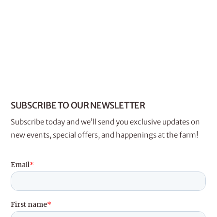
de
de
precios:
producto
producto
desde
$7.00
Este
hasta
producto
$26.00
tiene
múltiples
variantes.
SUBSCRIBE TO OUR NEWSLETTER
Las
opciones
Subscribe today and we’ll send you exclusive updates on
se
new events, special offers, and happenings at the farm!
pueden
elegir
en
la
página
de