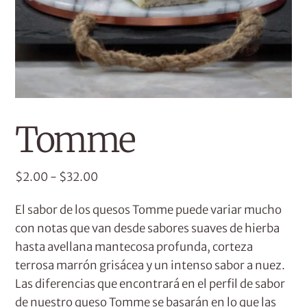
Tomme
Rango
$
2.00
-
$
32.00
de
El sabor de los quesos Tomme puede variar mucho
precios:
desde
con notas que van desde sabores suaves de hierba
$2.00
hasta avellana mantecosa profunda, corteza
hasta
terrosa marrón grisácea y un intenso sabor a nuez.
$32.00
Las diferencias que encontrará en el perfil de sabor
de nuestro queso Tomme se basarán en lo que las