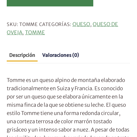
A
l
QUESO
QUESO DE
SKU:
TOMME
CATEGORÍAS:
,
t
OVEJA
TOMME
,
e
r
n
Descripción
Valoraciones (0)
a
t
Tomme es un queso alpino de montaña elaborado
i
tradicionalmente en Suiza y Francia. Es conocido
v
por ser un queso que se elabora únicamente en la
e
misma finca de la que se obtiene su leche. El queso
:
estilo Tomme tiene una forma redonda circular,
una corteza terrosa de color marrón tostado
grisáceo y un intenso sabor a nuez. A pesar de todas