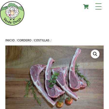
Skip
Cart
Me
to
content
INICIO
CORDERO
COSTILLAS