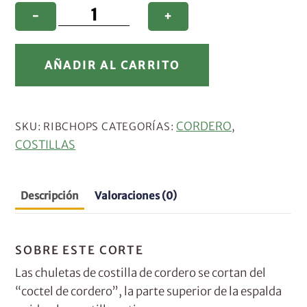
chuletas
−
+
de
costilla
A
cantidad
AÑADIR AL CARRITO
l
t
e
r
CORDERO
SKU:
RIBCHOPS
CATEGORÍAS:
,
n
COSTILLAS
a
t
Descripción
Valoraciones (0)
i
v
e
SOBRE ESTE CORTE
:
Las chuletas de costilla de cordero se cortan del
“coctel de cordero”, la parte superior de la espalda