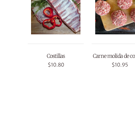
Costillas
Carne molida de c
$
10.80
$
10.95