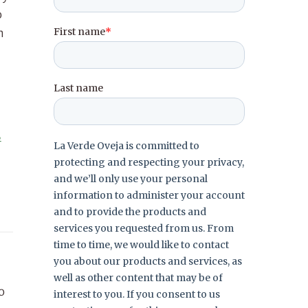
o
n
S
o