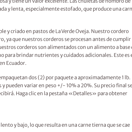
rosa y tiene un valor excelente. Las chuletas de hombro de
ada y lenta, especialmente estofado, que produce una car
able y criado en pastos de La Verde Oveja. Nuestro cordero
ro, ya que nuestros corderos se procesan antes de cumplir 
uestros corderos son alimentados con un alimento a base 
para brindar nutrientes y cuidados adicionales. Este es 
 en Ecuador.
 empaquetan dos (2) por paquete a aproximadamente 1 lb.
y pueden variar en peso +/- 10% a 20%. Su precio final s
recibirá. Haga clic en la pestaña «Detalles» para obtener
lento y bajo, lo que resulta en una carne tierna que se cae