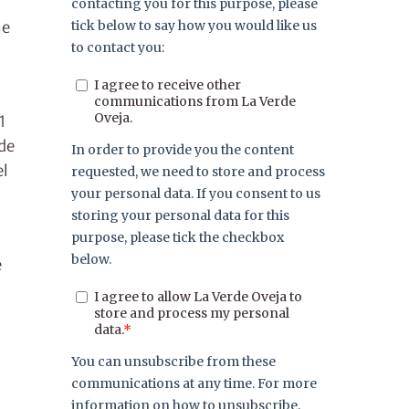
ne
1
de
el
e